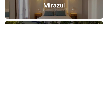
Mirazul
Jaime I
Hotel Playa