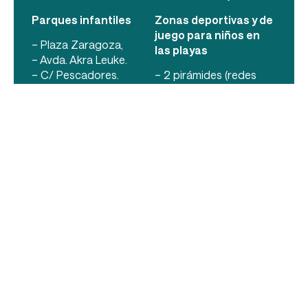
Parques infantiles
Zonas deportivas y de
juego para niños en
– Plaza Zaragoza,
las playas
– Avda. Akra Leuke.
– C/ Pescadores.
– 2 pirámides (redes
– Avda. de la Mar, Paseo
tridimensionales).
Marítimo.
– 16 unidades de
– Avda. Valencia.
voleibol.
(Penismar)
– 6 áreas de juegos
– Avda. d’Espanya (Ullal
infantiles.
de l’Estany).
– 2 fútbol playa.
– Avda. Papa Luna
– 1 barco pirata (Playa
(frente hotel
Sur).
Casablanca).
Biblioteca municipal
– Plaza Antonelli.
con espacio infantil
– Zona La Volta
(accesible)
– Zona Plaza
Constitución junto
hotel Blasón Junior