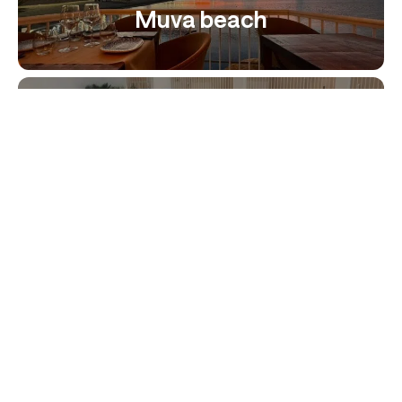
Muva beach
Living One B&B
Joanna Hotel Wellness