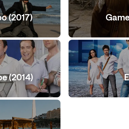
po (2017)
Game 
pe (2014)
E