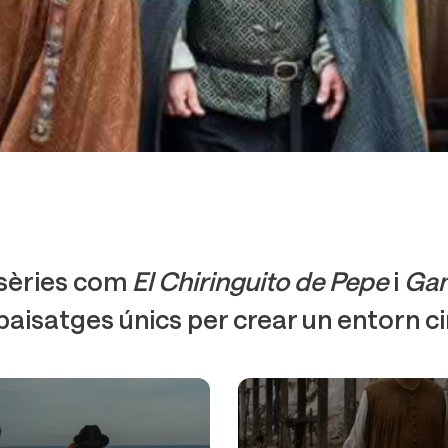
 sèries com
El Chiringuito de Pepe
i
Gam
i paisatges únics per crear un entorn 