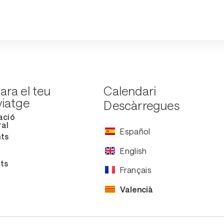
ara el teu
Calendari
viatge
Descàrregues
ació
al
Español
nts
English
ts
Français
Valencià