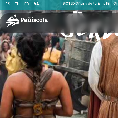
SICTED
Oficina de turisme
Film Of
ES
EN
FR
VA
Sèri