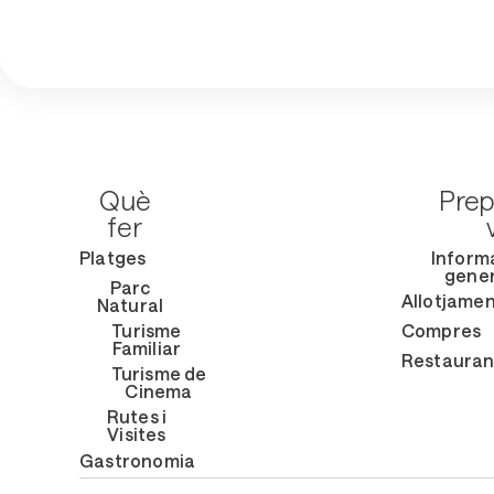
Què
Prep
fer
Platges
Inform
gener
Parc
Allotjame
Natural
Turisme
Compres
Familiar
Restauran
Turisme de
Cinema
Rutes i
Visites
Gastronomia