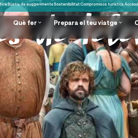
fice
Bústia de suggeriments
Sostenibilitat
Compromisos turístics
Accessi
Què fer
Prepara el teu viatge
es de tele