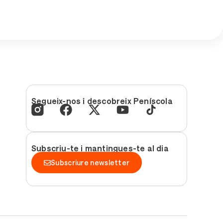
Segueix-nos i descobreix Peníscola
Subscriu-te i mantingues-te al dia
Subscriure newsletter