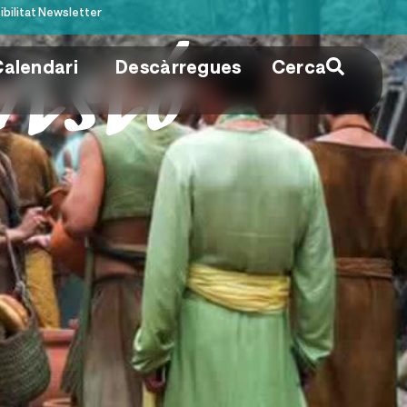
bilitat
Newsletter
Calendari
Descàrregues
Cerca
visió