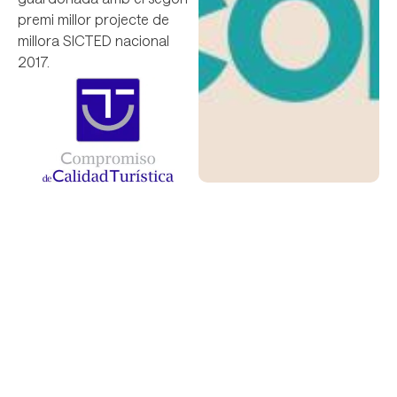
premi millor projecte de
millora SICTED nacional
2017.
Establiments certificats amb el
segell SICTED
Nom
Agora Hotels Y Resorts ****
Altubel Alquiler Vacacional