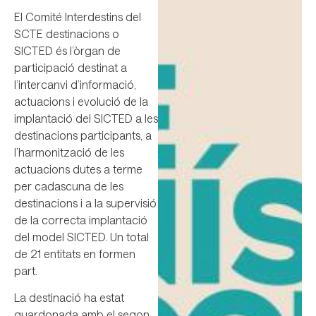
El Comité Interdestins del
SCTE destinacions o
SICTED és l’òrgan de
participació destinat a
l’intercanvi d’informació,
actuacions i evolució de la
implantació del SICTED a les
destinacions participants, a
l’harmonització de les
actuacions dutes a terme
per cadascuna de les
destinacions i a la supervisió
de la correcta implantació
del model SICTED. Un total
de 21 entitats en formen
part.
La destinació ha estat
guardonada amb el segon