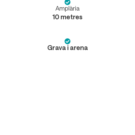
Amplària
10 metres
Grava i arena
Localització
12598 Peníscola, Castelló
Ampliar el mapa