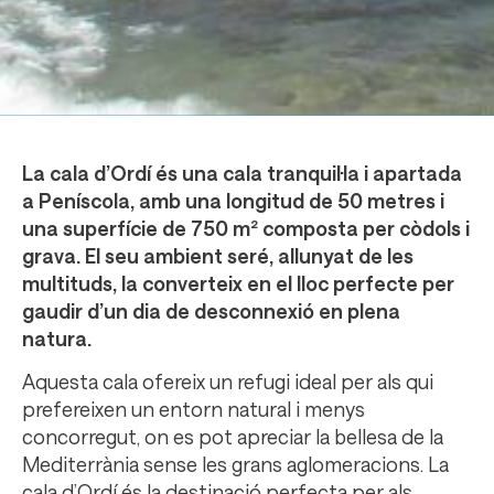
La cala d’Ordí és una cala tranquil·la i apartada
a Peníscola, amb una longitud de 50 metres i
una superfície de 750 m² composta per còdols i
grava. El seu ambient seré, allunyat de les
multituds, la converteix en el lloc perfecte per
gaudir d’un dia de desconnexió en plena
natura.
Aquesta cala ofereix un refugi ideal per als qui
prefereixen un entorn natural i menys
concorregut, on es pot apreciar la bellesa de la
Mediterrània sense les grans aglomeracions. La
cala d’Ordí és la destinació perfecta per als