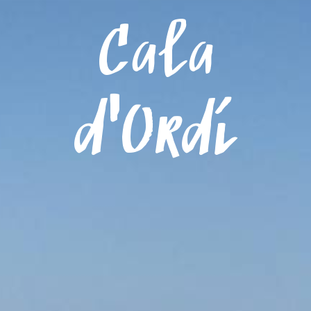
Menú
Cala
d'Ordí