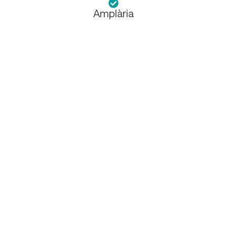
Amplària
10 metres
Còdols
Què fer
Prepara el teu viatge
Calendari d’esdeveniments
Descàrregues