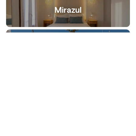
Mirazul
Hotel Playa
RH Boutique Portocristo