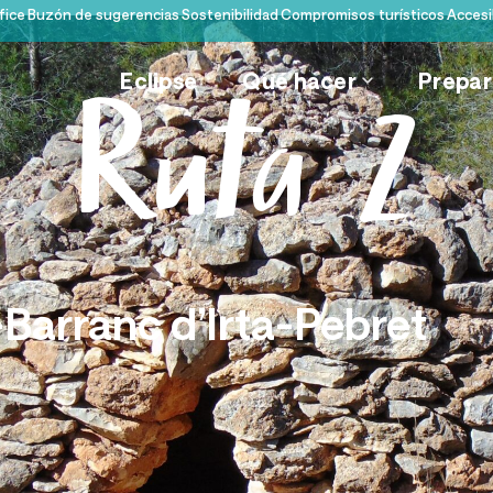
fice
Buzón de sugerencias
Sostenibilidad
Compromisos turísticos
Accesi
Eclipse
Qué hacer
Prepara
Ruta 2
Barranc d’Irta-Pebret