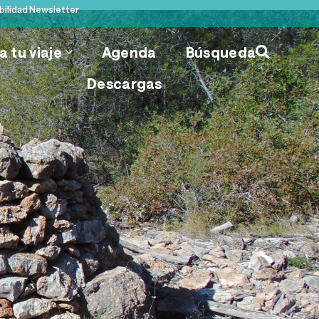
bilidad
Newsletter
 tu viaje
Agenda
Búsqueda
Descargas