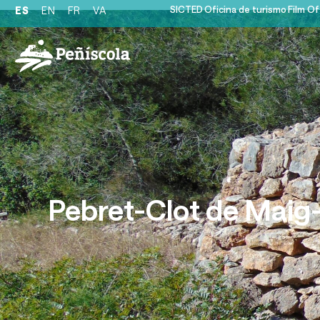
SICTED
Oficina de turismo
Film Of
ES
EN
FR
VA
Pebret-Clot de Maig-