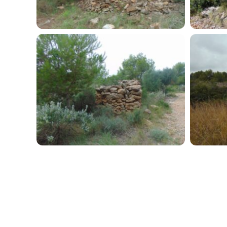
Turismo de
Compras
Cine
Restauran
Rutas y
Visitas
Gastronomía
Aviso
Política de cookies
legal