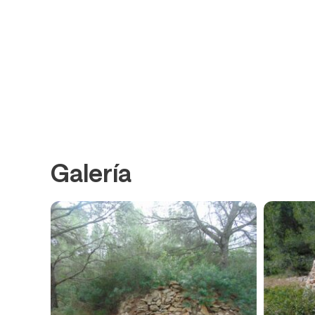
Galería
Qué hacer
Prepara 
Playas
Inform
gene
Parque
Puntos
Natural
inter
Turismo
Alojamien
Familiar