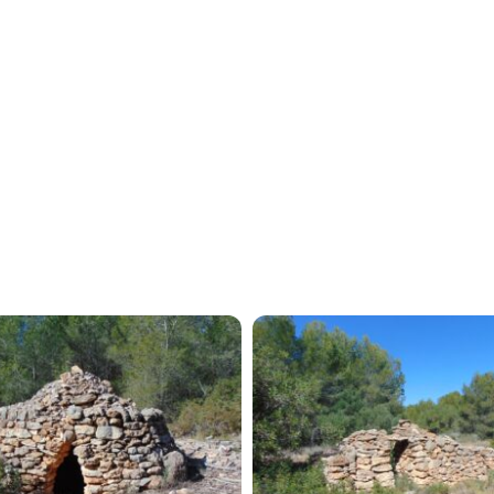
tu viaje
Agenda
Descargas
ación
ral
 de
Español
és
tos
English