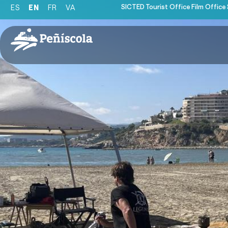
SICTED
Tourist Office
Film Office
ES
EN
FR
VA