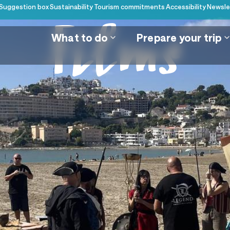
Suggestion box
Sustainability
Tourism commitments
Accessibility
Newsle
What to do
Prepare your trip
Films