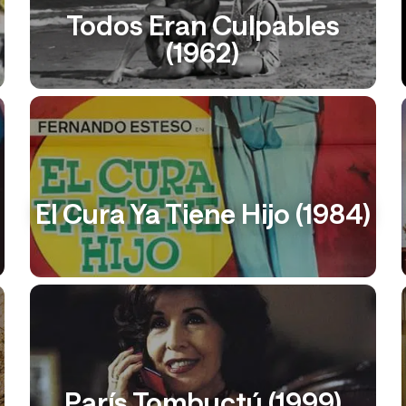
Todos Eran Culpables
(1962)
El Cura Ya Tiene Hijo (1984)
París Tombuctú (1999)