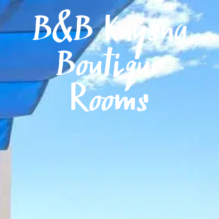
Menú
B&B Knysna
Boutique
Rooms