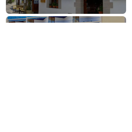
Blasón Junior
Acualandia + Rte.