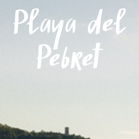
Menú
Playa del
Pebret