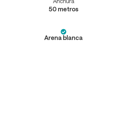
Anchura
50 metros
Arena blanca
Localización
Cam. del Pebret, 12598 Peñíscola, Castellón
Ampliar el mapa