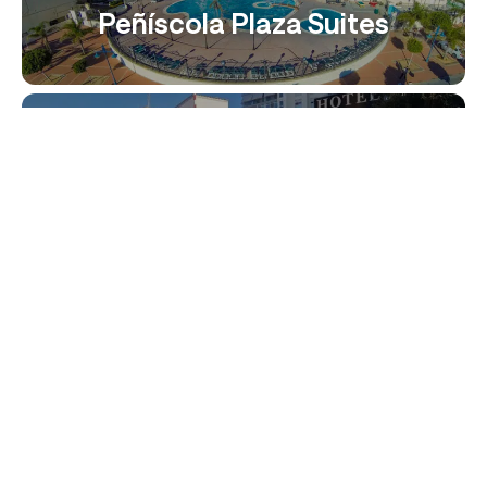
Peñíscola Plaza Suites
Bodegón de Peñíscola
Hotel Barra Alta + Rte.