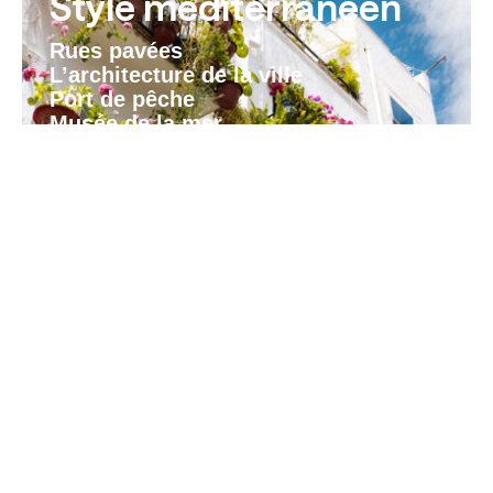
Style méditerranéen
Rues pavées
L’architecture de la ville
Port de pêche
Musée de la mer
Patrimoine naturel
Serra d’Irta
Plages urbaines
Zone humide